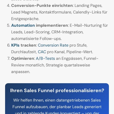
Conversion-Punkte einrichten
: Landing Pages,
Lead Magnets, Kontaktformulare, Calendly-Links für
Erstgespräche.
Automation
implementieren
: E-Mail-Nurturing für
Leads, Lead-Scoring, CRM-Integration,
automatisierte Follow-ups.
KPIs
tracken
:
Conversion Rate
pro Stufe,
Durchlaufzeit,
CAC
pro Kanal, Pipeline-Wert.
Optimieren
:
A/B-Tests
an Engpässen, Funnel-
Review monatlich, Strategie quartalsweise
anpassen.
Ihren Sales Funnel professionalisieren?
Wir helfen Ihnen, einen datengetriebenen Sales
Funnel aufzubauen, der planbar Leads generiert
und in zahlende Kunden konvertiert – von der