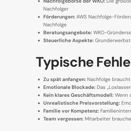
Nachfolgebörse der WKO:
Die größte
Nachfolger
Förderungen:
AWS Nachfolge-Förderu
Nachfolge
Beratungsangebote:
WKO-Gründerservi
Steuerliche Aspekte:
Grunderwerbsteu
Typische Fehle
Zu spät anfangen:
Nachfolge braucht 
Emotionale Blockade:
Das „Loslassen“
Kein klares Geschäftsmodell:
Wenn d
Unrealistische Preisvorstellung:
Emot
Familie vor Kompetenz:
Familieninter
Team vergessen:
Mitarbeiter brauche