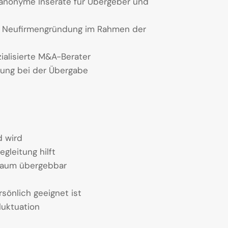
 anonyme Inserate für Übergeber und
i Neufirmengründung im Rahmen der
ialisierte M&A-Berater
rung bei der Übergabe
d wird
gleitung hilft
kaum übergebbar
sönlich geeignet ist
luktuation